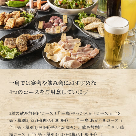
一鳥では宴会や飲み会におすすめな
4つのコースをご用意しています
3種の飲み放題付コース !『 一鳥 やったろか!! コース 』全8
品・税別3,637円(税込4,000円）、『 一鳥 あがり!! コース 』
全11品・税別4,091円(税込4,500円）、飲み放題付 !『 チリ鶏
鍋コース 』全6品・税別3,637円(税込4,000円）！