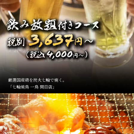
厳選国産鶏を炭火七輪で焼く。
「七輪焼鳥 一鳥 関目店」